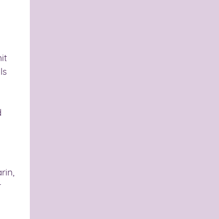
it
ls
d
rin,
r