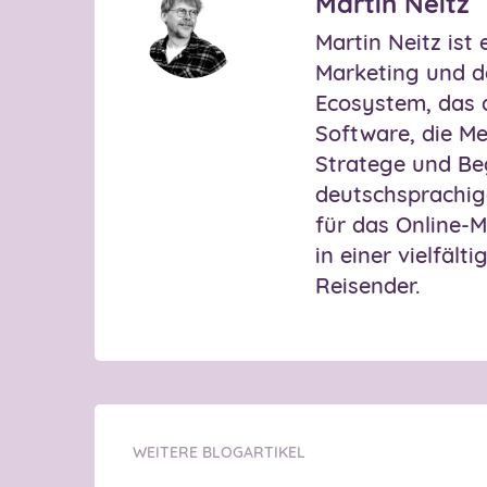
Martin Neitz
Martin Neitz ist
Marketing und d
Ecosystem, das 
Software, die M
Stratege und Beg
deutschsprachig
für das Online-M
in einer vielfäl
Reisender.
WEITERE BLOGARTIKEL